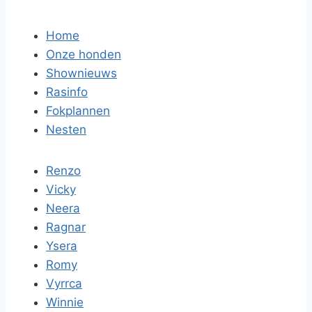
Home
Onze honden
Shownieuws
Rasinfo
Fokplannen
Nesten
Renzo
Vicky
Neera
Ragnar
Ysera
Romy
Vyrrca
Winnie