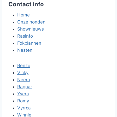
Contact info
Home
Onze honden
Shownieuws
Rasinfo
Fokplannen
Nesten
Renzo
Vicky
Neera
Ragnar
Ysera
Romy
Vyrrca
Winnie