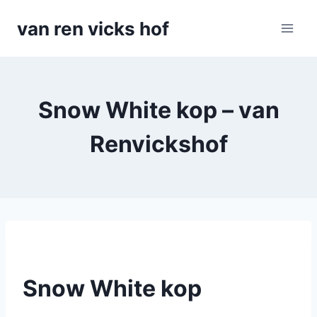
Doorgaan
van ren vicks hof
naar
inhoud
Snow White kop – van
Renvickshof
Snow White kop