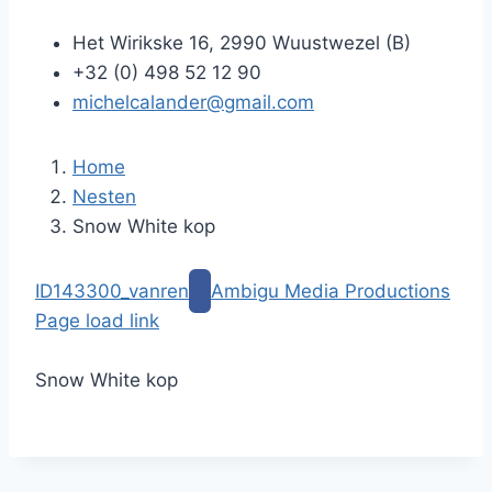
Het Wirikske 16, 2990 Wuustwezel (B)
+32 (0) 498 52 12 90
michelcalander@gmail.com
Home
Nesten
Snow White kop
G
ID143300_vanren
Ambigu Media Productions
a
Page load link
n
G
a
a
Snow White kop
a
n
r
a
i
a