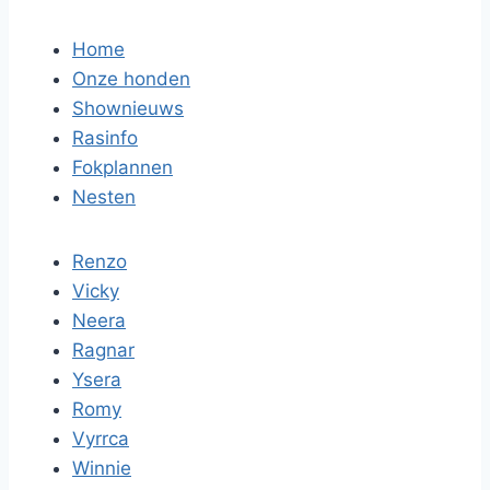
Home
Onze honden
Shownieuws
Rasinfo
Fokplannen
Nesten
Renzo
Vicky
Neera
Ragnar
Ysera
Romy
Vyrrca
Winnie