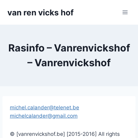
Doorgaan
van ren vicks hof
naar
inhoud
Rasinfo – Vanrenvickshof
– Vanrenvickshof
michel.calander@telenet.be
michelcalander@gmail.com
© [vanrenvickshof.be] [2015-2016] All rights