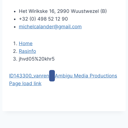
Het Wirikske 16, 2990 Wuustwezel (B)
+32 (0) 498 52 12 90
michelcalander@gmail.com
Home
Rasinfo
jhvd05%20khr5
G
ID143300_vanren
Ambigu Media Productions
a
Page load link
n
G
a
a
a
n
r
a
i
a