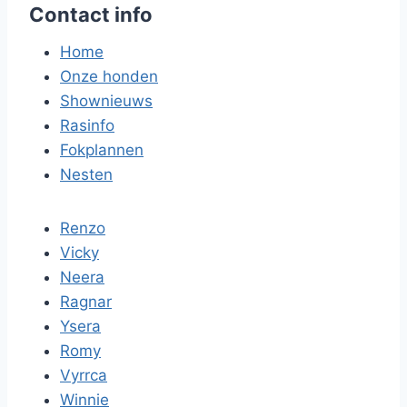
Contact info
Home
Onze honden
Shownieuws
Rasinfo
Fokplannen
Nesten
Renzo
Vicky
Neera
Ragnar
Ysera
Romy
Vyrrca
Winnie