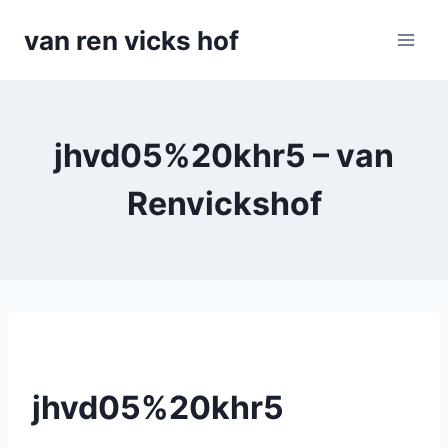
Doorgaan
van ren vicks hof
naar
inhoud
jhvd05%20khr5 – van
Renvickshof
jhvd05%20khr5