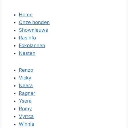
Home
Onze honden
Shownieuws
Rasinfo
Fokplannen
Nesten
Renzo
Vicky
Neera
Ragnar
Ysera
Romy
Vyrrca
Winnie