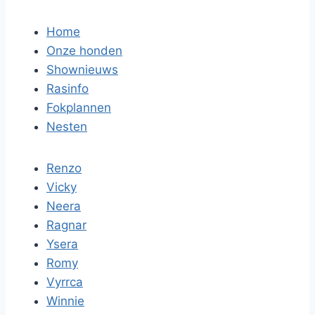
Home
Onze honden
Shownieuws
Rasinfo
Fokplannen
Nesten
Renzo
Vicky
Neera
Ragnar
Ysera
Romy
Vyrrca
Winnie