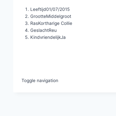
Leeftijd
01/07/2015
Grootte
Middelgroot
Ras
Kortharige Collie
Geslacht
Reu
Kindvriendelijk
Ja
Toggle navigation