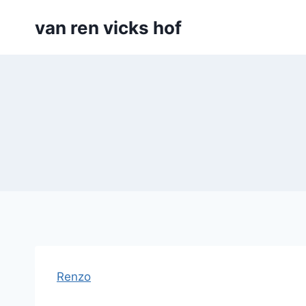
Doorgaan
van ren vicks hof
naar
inhoud
Renzo